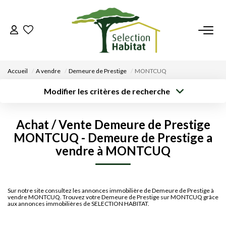
ACCUEIL
Accueil
A vendre
Demeure de Prestige
MONTCUQ
NOS BIENS
Modifier les critères de recherche
Type de
Localisation
Acheter
Saisissez la ville
transaction
VENDRE UN BIEN
Achat / Vente Demeure de Prestige
Rayon
Surface min
Budget max
MONTCUQ - Demeure de Prestige a
DÉPOSEZ VOTRE RECHERCHE
vendre à MONTCUQ
Créer une
Plus de critères
alerte
NOUS REJOINDRE
Sur notre site consultez les annonces immobilière de Demeure de Prestige à
vendre MONTCUQ. Trouvez votre Demeure de Prestige sur MONTCUQ grâce
CONTACT
aux annonces immobilières de SELECTION HABITAT.
EN