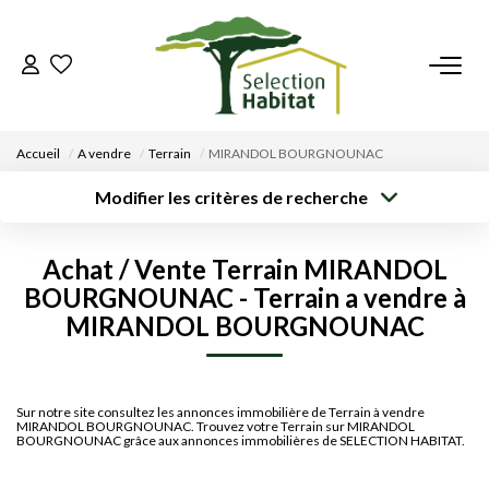
ACCUEIL
Accueil
A vendre
Terrain
MIRANDOL BOURGNOUNAC
NOS BIENS
Modifier les critères de recherche
Type de
Localisation
Acheter
Saisissez la ville
transaction
VENDRE UN BIEN
Achat / Vente Terrain MIRANDOL
Rayon
Surface min
Budget max
BOURGNOUNAC - Terrain a vendre à
DÉPOSEZ VOTRE RECHERCHE
MIRANDOL BOURGNOUNAC
Créer une
Plus de critères
alerte
NOUS REJOINDRE
Sur notre site consultez les annonces immobilière de Terrain à vendre
MIRANDOL BOURGNOUNAC. Trouvez votre Terrain sur MIRANDOL
CONTACT
BOURGNOUNAC grâce aux annonces immobilières de SELECTION HABITAT.
EN