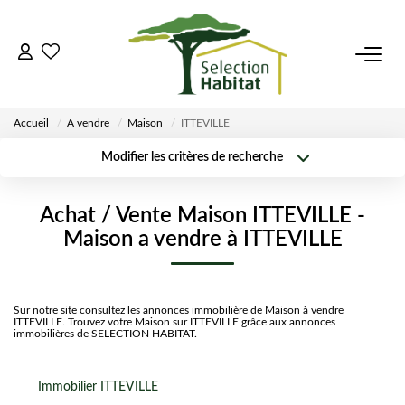
ACCUEIL
Accueil
A vendre
Maison
ITTEVILLE
NOS BIENS
Modifier les critères de recherche
Surface min
Budget max
VENDRE UN BIEN
Localisation
Type de
Achat / Vente Maison ITTEVILLE -
transaction
Créer une
Rayon
Plus de critères
Maison a vendre à ITTEVILLE
alerte
DÉPOSEZ VOTRE RECHERCHE
NOUS REJOINDRE
Sur notre site consultez les annonces immobilière de Maison à vendre
ITTEVILLE. Trouvez votre Maison sur ITTEVILLE grâce aux annonces
immobilières de SELECTION HABITAT.
CONTACT
Immobilier ITTEVILLE
EN