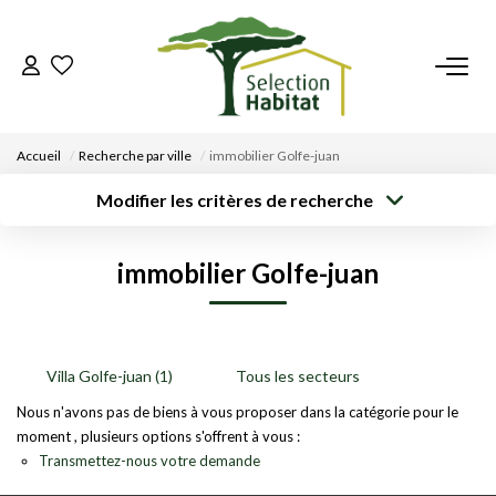
ACCUEIL
Accueil
Recherche par ville
immobilier Golfe-juan
NOS BIENS
Modifier les critères de recherche
Type de
Localisation
Acheter
Saisissez la ville
transaction
VENDRE UN BIEN
immobilier Golfe-juan
Rayon
Surface min
Budget max
DÉPOSEZ VOTRE RECHERCHE
Créer une
Plus de critères
alerte
NOUS REJOINDRE
Villa Golfe-juan (1)
Tous les secteurs
Nous n'avons pas de biens à vous proposer dans la catégorie pour le
moment , plusieurs options s'offrent à vous :
CONTACT
Transmettez-nous votre demande
EN