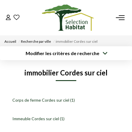
ACCUEIL
Accueil
Recherche par ville
immobilier Cordes sur ciel
NOS BIENS
Modifier les critères de recherche
Type de
Localisation
Acheter
Saisissez la ville
transaction
VENDRE UN BIEN
immobilier Cordes sur ciel
Rayon
Surface min
Budget max
DÉPOSEZ VOTRE RECHERCHE
Créer une
Plus de critères
alerte
NOUS REJOINDRE
Corps de ferme Cordes sur ciel (1)
CONTACT
Immeuble Cordes sur ciel (1)
EN