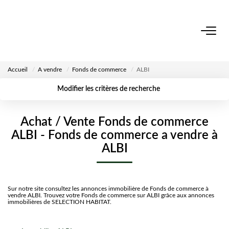
ACCUEIL
Accueil
A vendre
Fonds de commerce
ALBI
NOS BIENS
Modifier les critères de recherche
Surface min
Budget max
VENDRE UN BIEN
Localisation
Type de
Achat / Vente Fonds de commerce
transaction
Créer une
Rayon
Plus de critères
ALBI - Fonds de commerce a vendre à
alerte
DÉPOSEZ VOTRE RECHERCHE
ALBI
NOUS REJOINDRE
Sur notre site consultez les annonces immobilière de Fonds de commerce à
vendre ALBI. Trouvez votre Fonds de commerce sur ALBI grâce aux annonces
immobilières de SELECTION HABITAT.
CONTACT
EN