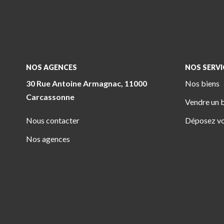
NOS AGENCES
NOS SERVI
30 Rue Antoine Armagnac, 11000
4 Pl. Jeanne Ramel-Cals, 81170 Cordes-
Nos biens
Carcassonne
Sur-Ciel
Vendre un 
Nous contacter
Déposez vo
Nos agences