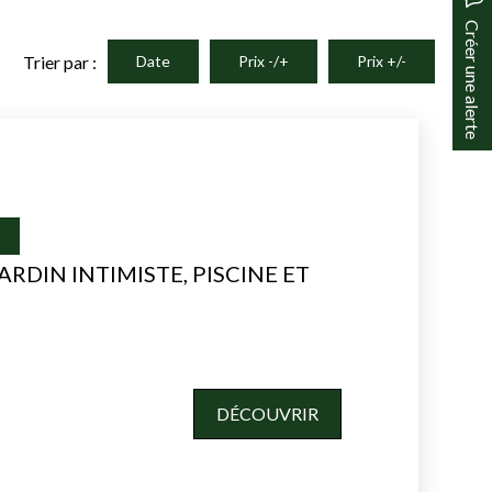
Créer une alerte
Trier par :
Date
Prix -/+
Prix +/-
I
JARDIN INTIMISTE, PISCINE ET
DÉCOUVRIR