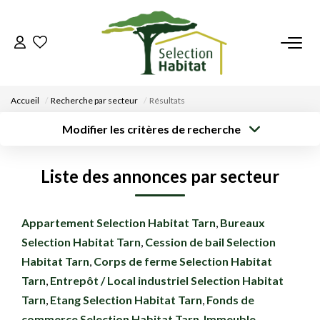
ACCUEIL
Accueil
Recherche par secteur
Résultats
NOS BIENS
Modifier les critères de recherche
Type de
Localisation
Acheter
Saisissez la ville
transaction
VENDRE UN BIEN
Liste des annonces par secteur
Rayon
Surface min
Budget max
DÉPOSEZ VOTRE RECHERCHE
Créer une
Appartement Selection Habitat Tarn
,
Bureaux
Plus de critères
alerte
Selection Habitat Tarn
,
Cession de bail Selection
NOUS REJOINDRE
Habitat Tarn
,
Corps de ferme Selection Habitat
Tarn
,
Entrepôt / Local industriel Selection Habitat
CONTACT
Tarn
,
Etang Selection Habitat Tarn
,
Fonds de
EN
commerce Selection Habitat Tarn
,
Immeuble