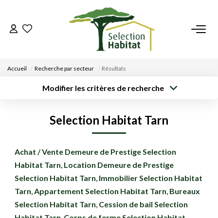
ACCUEIL
Accueil
Recherche par secteur
Résultats
NOS BIENS
Modifier les critères de recherche
Type de
Localisation
Acheter
Saisissez la ville
transaction
VENDRE UN BIEN
Selection Habitat Tarn
Rayon
Surface min
Budget max
DÉPOSEZ VOTRE RECHERCHE
Créer une
Achat / Vente Demeure de Prestige Selection
Plus de critères
alerte
Habitat Tarn
,
Location Demeure de Prestige
NOUS REJOINDRE
Selection Habitat Tarn
,
Immobilier Selection Habitat
Tarn
,
Appartement Selection Habitat Tarn
,
Bureaux
CONTACT
Selection Habitat Tarn
,
Cession de bail Selection
EN
Habitat Tarn
,
Corps de ferme Selection Habitat