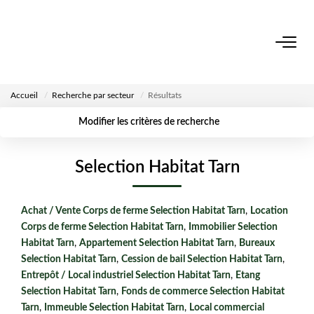
ACCUEIL
Accueil
Recherche par secteur
Résultats
NOS BIENS
Modifier les critères de recherche
Surface min
Budget max
VENDRE UN BIEN
Localisation
Type de
Selection Habitat Tarn
transaction
Créer une
Rayon
Plus de critères
alerte
DÉPOSEZ VOTRE RECHERCHE
Achat / Vente Corps de ferme Selection Habitat Tarn
,
Location
Corps de ferme Selection Habitat Tarn
,
Immobilier Selection
NOUS REJOINDRE
Habitat Tarn
,
Appartement Selection Habitat Tarn
,
Bureaux
Selection Habitat Tarn
,
Cession de bail Selection Habitat Tarn
,
Entrepôt / Local industriel Selection Habitat Tarn
,
Etang
CONTACT
Selection Habitat Tarn
,
Fonds de commerce Selection Habitat
Tarn
,
Immeuble Selection Habitat Tarn
,
Local commercial
EN