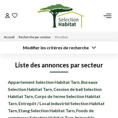
ACCUEIL
Accueil
Recherche par secteur
Résultats
NOS BIENS
Modifier les critères de recherche
Type de
Localisation
Acheter
Saisissez la ville
transaction
VENDRE UN BIEN
Liste des annonces par secteur
Rayon
Surface min
Budget max
DÉPOSEZ VOTRE RECHERCHE
Créer une
Appartement Selection Habitat Tarn
,
Bureaux
Plus de critères
alerte
Selection Habitat Tarn
,
Cession de bail Selection
NOUS REJOINDRE
Habitat Tarn
,
Corps de ferme Selection Habitat
Tarn
,
Entrepôt / Local industriel Selection Habitat
CONTACT
Tarn
,
Etang Selection Habitat Tarn
,
Fonds de
EN
commerce Selection Habitat Tarn
,
Immeuble