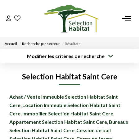
ACCUEIL
Accueil
Recherche par secteur
Résultats
NOS BIENS
Modifier les critères de recherche
Type de
Localisation
Acheter
Saisissez la ville
transaction
VENDRE UN BIEN
Selection Habitat Saint Cere
Rayon
Surface min
Budget max
DÉPOSEZ VOTRE RECHERCHE
Créer une
Achat / Vente Immeuble Selection Habitat Saint
Plus de critères
alerte
Cere
,
Location Immeuble Selection Habitat Saint
NOUS REJOINDRE
Cere
,
Immobilier Selection Habitat Saint Cere
,
Appartement Selection Habitat Saint Cere
,
Bureaux
CONTACT
Selection Habitat Saint Cere
,
Cession de bail
EN
Selection Habitat Saint Cere
,
Corps de ferme