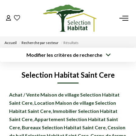
ACCUEIL
Accueil
Recherche par secteur
Résultats
NOS BIENS
Modifier les critères de recherche
Type de
Localisation
Acheter
Saisissez la ville
transaction
VENDRE UN BIEN
Selection Habitat Saint Cere
Rayon
Surface min
Budget max
DÉPOSEZ VOTRE RECHERCHE
Créer une
Achat / Vente Maison de village Selection Habitat
Plus de critères
alerte
Saint Cere
,
Location Maison de village Selection
NOUS REJOINDRE
Habitat Saint Cere
,
Immobilier Selection Habitat
Saint Cere
,
Appartement Selection Habitat Saint
CONTACT
Cere
,
Bureaux Selection Habitat Saint Cere
,
Cession
EN
de bail Selection Habitat Saint Cere
,
Corps de ferme