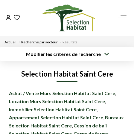
ACCUEIL
Accueil
Recherche par secteur
Résultats
NOS BIENS
Modifier les critères de recherche
Type de
Localisation
Acheter
Saisissez la ville
transaction
VENDRE UN BIEN
Selection Habitat Saint Cere
Rayon
Surface min
Budget max
DÉPOSEZ VOTRE RECHERCHE
Créer une
Achat / Vente Murs Selection Habitat Saint Cere
,
Plus de critères
alerte
Location Murs Selection Habitat Saint Cere
,
NOUS REJOINDRE
Immobilier Selection Habitat Saint Cere
,
Appartement Selection Habitat Saint Cere
,
Bureaux
CONTACT
Selection Habitat Saint Cere
,
Cession de bail
EN
Selection Habitat Saint Cere
,
Corps de ferme