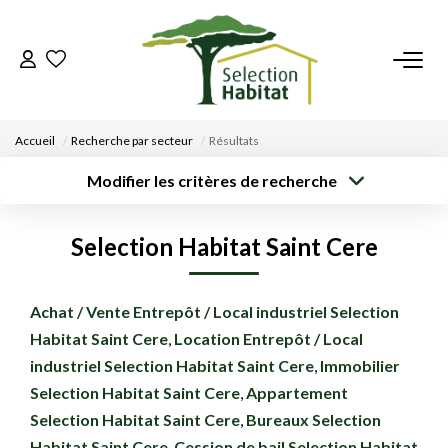
ACCUEIL
Accueil
Recherche par secteur
Résultats
NOS BIENS
Modifier les critères de recherche
Type de
Localisation
Acheter
Saisissez la ville
transaction
VENDRE UN BIEN
Selection Habitat Saint Cere
Rayon
Surface min
Budget max
DÉPOSEZ VOTRE RECHERCHE
Créer une
Achat / Vente Entrepôt / Local industriel Selection
Plus de critères
alerte
Habitat Saint Cere
,
Location Entrepôt / Local
NOUS REJOINDRE
industriel Selection Habitat Saint Cere
,
Immobilier
Selection Habitat Saint Cere
,
Appartement
CONTACT
Selection Habitat Saint Cere
,
Bureaux Selection
EN
Habitat Saint Cere
,
Cession de bail Selection Habitat