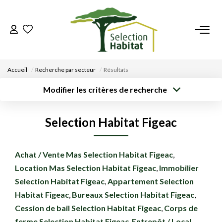
ACCUEIL
Accueil
Recherche par secteur
Résultats
NOS BIENS
Modifier les critères de recherche
Type de
Localisation
Acheter
Saisissez la ville
transaction
VENDRE UN BIEN
Selection Habitat Figeac
Rayon
Surface min
Budget max
DÉPOSEZ VOTRE RECHERCHE
Créer une
Achat / Vente Mas Selection Habitat Figeac
,
Plus de critères
alerte
Location Mas Selection Habitat Figeac
,
Immobilier
NOUS REJOINDRE
Selection Habitat Figeac
,
Appartement Selection
Habitat Figeac
,
Bureaux Selection Habitat Figeac
,
CONTACT
Cession de bail Selection Habitat Figeac
,
Corps de
EN
ferme Selection Habitat Figeac
,
Entrepôt / Local