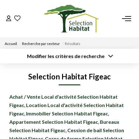
ACCUEIL
Accueil
Recherche par secteur
Résultats
NOS BIENS
Modifier les critères de recherche
Type de
Localisation
Acheter
Saisissez la ville
transaction
VENDRE UN BIEN
Selection Habitat Figeac
Rayon
Surface min
Budget max
DÉPOSEZ VOTRE RECHERCHE
Créer une
Achat / Vente Local d'activité Selection Habitat
Plus de critères
alerte
Figeac
,
Location Local d'activité Selection Habitat
NOUS REJOINDRE
Figeac
,
Immobilier Selection Habitat Figeac
,
Appartement Selection Habitat Figeac
,
Bureaux
CONTACT
Selection Habitat Figeac
,
Cession de bail Selection
EN
Habitat Figeac
,
Corps de ferme Selection Habitat