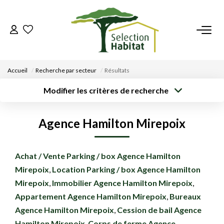
ACCUEIL
Accueil
Recherche par secteur
Résultats
NOS BIENS
Modifier les critères de recherche
Type de
Localisation
Acheter
Saisissez la ville
transaction
VENDRE UN BIEN
Agence Hamilton Mirepoix
Rayon
Surface min
Budget max
DÉPOSEZ VOTRE RECHERCHE
Créer une
Achat / Vente Parking / box Agence Hamilton
Plus de critères
alerte
Mirepoix
,
Location Parking / box Agence Hamilton
NOUS REJOINDRE
Mirepoix
,
Immobilier Agence Hamilton Mirepoix
,
Appartement Agence Hamilton Mirepoix
,
Bureaux
CONTACT
Agence Hamilton Mirepoix
,
Cession de bail Agence
EN
Hamilton Mirepoix
,
Corps de ferme Agence