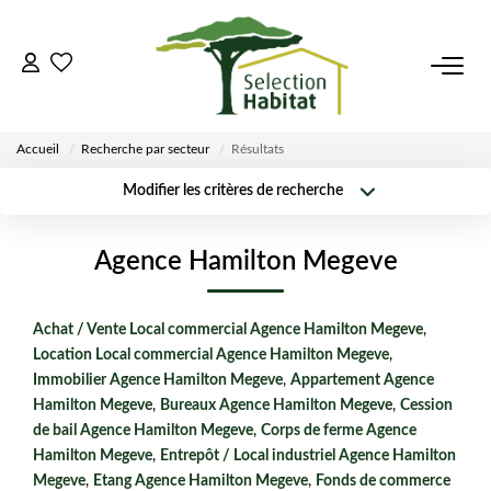
ACCUEIL
Accueil
Recherche par secteur
Résultats
NOS BIENS
Modifier les critères de recherche
Surface min
Budget max
VENDRE UN BIEN
Localisation
Type de
Agence Hamilton Megeve
transaction
Créer une
Rayon
Plus de critères
alerte
DÉPOSEZ VOTRE RECHERCHE
Achat / Vente Local commercial Agence Hamilton Megeve
,
Location Local commercial Agence Hamilton Megeve
,
NOUS REJOINDRE
Immobilier Agence Hamilton Megeve
,
Appartement Agence
Hamilton Megeve
,
Bureaux Agence Hamilton Megeve
,
Cession
de bail Agence Hamilton Megeve
,
Corps de ferme Agence
CONTACT
Hamilton Megeve
,
Entrepôt / Local industriel Agence Hamilton
Megeve
,
Etang Agence Hamilton Megeve
,
Fonds de commerce
EN