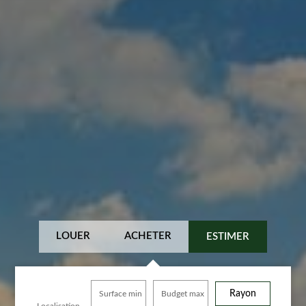
LOUER
ACHETER
ESTIMER
Rayon
Surface min
Budget max
Localisation