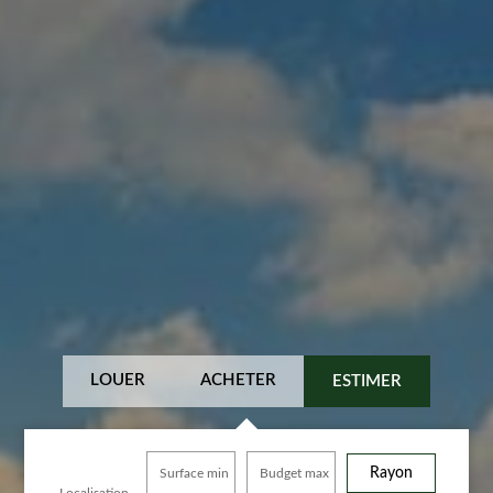
LOUER
ACHETER
ESTIMER
Rayon
Surface min
Budget max
Localisation