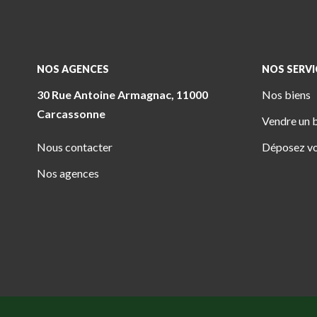
NOS AGENCES
NOS SERVI
30 Rue Antoine Armagnac, 11000
4 Pl. Jeanne Ramel-Cals, 81170 Cordes-
Nos biens
Carcassonne
Sur-Ciel
Vendre un 
Nous contacter
Déposez vo
Nos agences