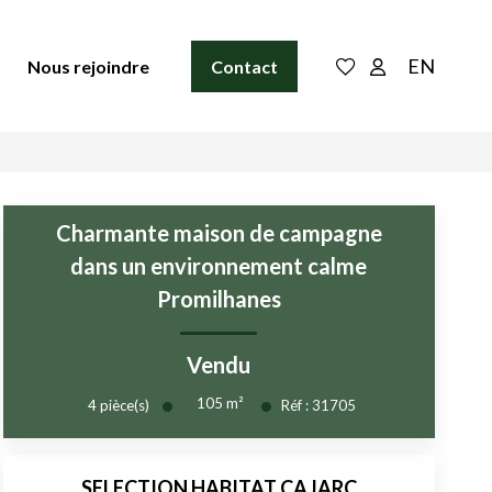
EN
Nous rejoindre
Contact
Charmante maison de campagne
dans un environnement calme
Promilhanes
Vendu
105
m²
4
pièce(s)
Réf :
31705
SELECTION HABITAT CAJARC