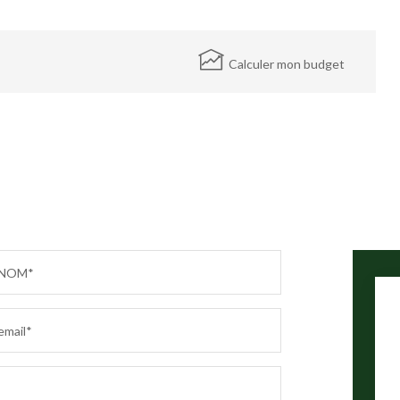
Calculer mon budget
NOM*
email*