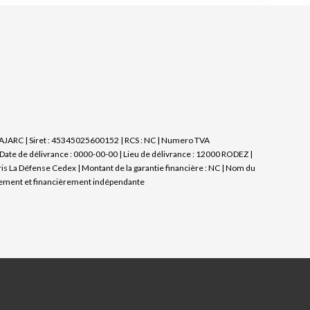
 CAJARC | Siret : 45345025600152 | RCS : NC | Numero TVA
ate de délivrance : 0000-00-00 | Lieu de délivrance : 12000 RODEZ |
ris La Défense Cedex | Montant de la garantie financière : NC | Nom du
uement et financièrement indépendante