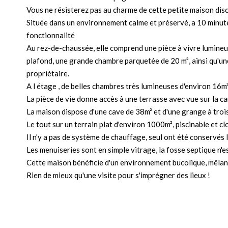
Vous ne résisterez pas au charme de cette petite maison disc
Située dans un environnement calme et préservé, a 10 minut
fonctionnalité
Au rez-de-chaussée, elle comprend une pièce à vivre lumineu
plafond, une grande chambre parquetée de 20 m², ainsi qu'une
propriétaire.
A l étage , de belles chambres très lumineuses d'environ 16m
La pièce de vie donne accès à une terrasse avec vue sur la 
La maison dispose d'une cave de 38m² et d'une grange à troi
Le tout sur un terrain plat d'environ 1000m², piscinable et c
Il n'y a pas de système de chauffage, seul ont été conservés
Les menuiseries sont en simple vitrage, la fosse septique n'
Cette maison bénéficie d'un environnement bucolique, mêlan
Rien de mieux qu'une visite pour s'imprégner des lieux !