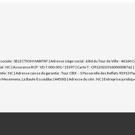
ociale : SELECTION HABITAT | Adresse siège social : 6 Bd du Tour de Ville - 46160
al : NC | Assurance RCP : VD 7.000.001 / 15397 |
Carte T : CPI12022016000008762 | D
ntie : NC | Adresse caisse de garantie : Tour CBX – 1 Passerelle des Reflets 92913 Pa
Mesemena, La Baule-Escoublac (44500) | Adresse du site : NC |
Entreprise juridiq