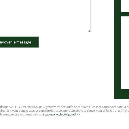
nvoyer le message
matisé par SELECTION HABITAT pour gérer votre demande de contact. Elles sont conservées pour la duré
t libertés », vous pouvez exercer votre droit d'accès aux données vous concernant et les faire rec
le vous pouvez vous inscrire ici :
https://www.bloctel.gouv.fr/
»