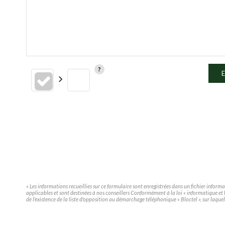
E
« Les informations recueillies sur ce formulaire sont enregistrées dans un fichier infor
applicables et sont destinées à nos conseillers Conformément à la loi « informatique e
de l'existence de la liste d'opposition au démarchage téléphonique « Bloctel », sur laquel