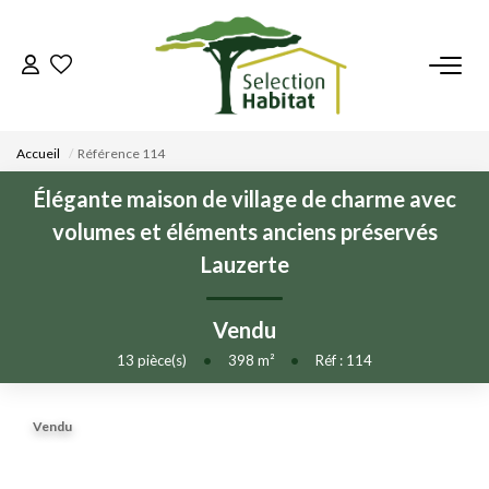
ACCUEIL
Accueil
Référence 114
NOS BIENS
Élégante maison de village de charme avec
volumes et éléments anciens préservés
VENDRE UN BIEN
Lauzerte
DÉPOSEZ VOTRE RECHERCHE
Vendu
13
pièce(s)
•
398
m²
•
Réf : 114
NOUS REJOINDRE
Vendu
CONTACT
EN