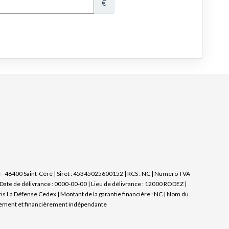
e - 46400 Saint-Céré | Siret : 45345025600152 | RCS : NC | Numero TVA
ate de délivrance : 0000-00-00 | Lieu de délivrance : 12000 RODEZ |
ris La Défense Cedex | Montant de la garantie financière : NC | Nom du
uement et financièrement indépendante