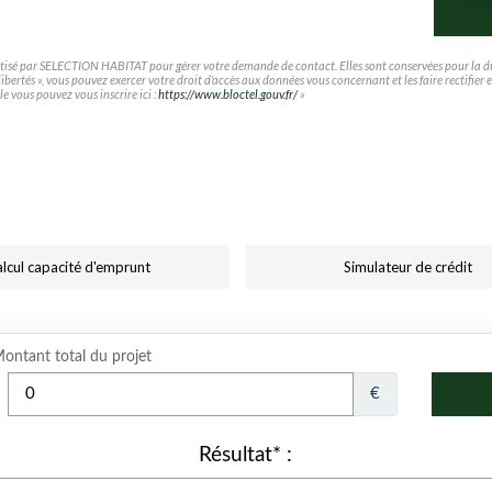
matisé par SELECTION HABITAT pour gérer votre demande de contact. Elles sont conservées pour la duré
t libertés », vous pouvez exercer votre droit d'accès aux données vous concernant et les faire rec
le vous pouvez vous inscrire ici :
https://www.bloctel.gouv.fr/
»
lcul capacité d'emprunt
Simulateur de crédit