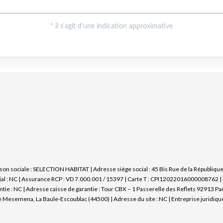
on sociale : SELECTION HABITAT | Adresse siège social : 45 Bis Rue de la Républiqu
al : NC | Assurance RCP : VD 7.000.001 / 15397 |
Carte T : CPI12022016000008762 | D
ntie : NC | Adresse caisse de garantie : Tour CBX – 1 Passerelle des Reflets 92913 Pa
Mesemena, La Baule-Escoublac (44500) | Adresse du site : NC |
Entreprise juridiq