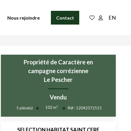
EN
Nous rejoindre
Contact
Propriété de Caractère en
campagne corrézienne
Le Pescher
Vendu
102
m²
5
pièce(s)
Réf :
12042372515
SELECTION HABITAT SAINT CERE