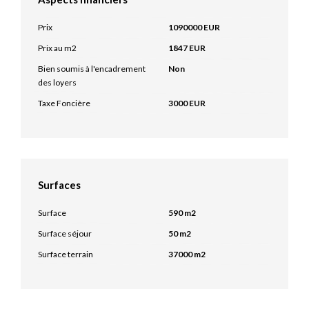
Prix
1090000 EUR
Prix au m2
1847 EUR
Bien soumis à l'encadrement
Non
des loyers
Taxe Foncière
3000 EUR
Surfaces
Surface
590 m2
Surface séjour
50 m2
Surface terrain
37000 m2