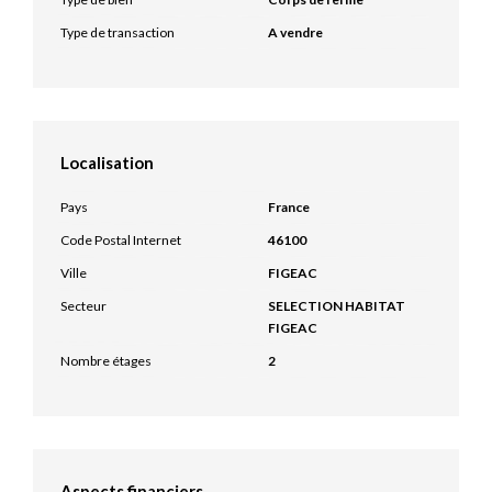
Type de transaction
A vendre
Localisation
Pays
France
Code Postal Internet
46100
Ville
FIGEAC
Secteur
SELECTION HABITAT
FIGEAC
Nombre étages
2
Aspects financiers