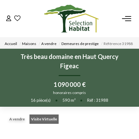
ACCUEIL
Accueil
Maisons
A vendre
Demeures de prestige
Référence 31988
NOS BIENS
Très beau domaine en Haut Quercy
Figeac
VENDRE UN BIEN
1 090 000 €
DÉPOSEZ VOTRE RECHERCHE
honoraires compris
16
pièce(s)
•
590
m²
•
Réf : 31988
NOUS REJOINDRE
A vendre
Visite Virtuelle
CONTACT
EN