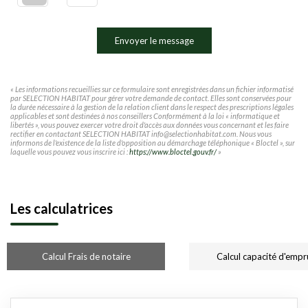
Envoyer le message
« Les informations recueillies sur ce formulaire sont enregistrées dans un fichier informatisé
par SELECTION HABITAT pour gérer votre demande de contact. Elles sont conservées pour
la durée nécessaire à la gestion de la relation client dans le respect des prescriptions légales
applicables et sont destinées à nos conseillers Conformément à la loi « informatique et
libertés », vous pouvez exercer votre droit d'accès aux données vous concernant et les faire
rectifier en contactant SELECTION HABITAT info@selectionhabitat.com. Nous vous
informons de l'existence de la liste d'opposition au démarchage téléphonique « Bloctel », sur
laquelle vous pouvez vous inscrire ici :
https://www.bloctel.gouv.fr/
»
Les calculatrices
Calcul Frais de notaire
Calcul capacité d'empr