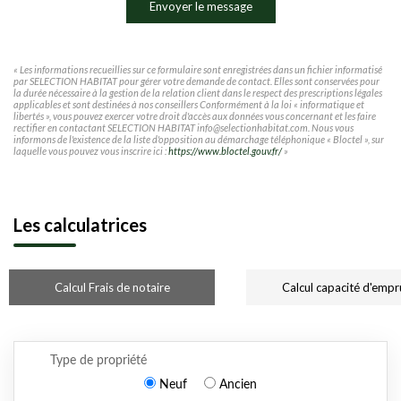
Envoyer le message
« Les informations recueillies sur ce formulaire sont enregistrées dans un fichier informatisé
par SELECTION HABITAT pour gérer votre demande de contact. Elles sont conservées pour
la durée nécessaire à la gestion de la relation client dans le respect des prescriptions légales
applicables et sont destinées à nos conseillers Conformément à la loi « informatique et
libertés », vous pouvez exercer votre droit d'accès aux données vous concernant et les faire
rectifier en contactant SELECTION HABITAT info@selectionhabitat.com. Nous vous
informons de l'existence de la liste d'opposition au démarchage téléphonique « Bloctel », sur
laquelle vous pouvez vous inscrire ici :
https://www.bloctel.gouv.fr/
»
Les calculatrices
Calcul Frais de notaire
Calcul capacité d'empr