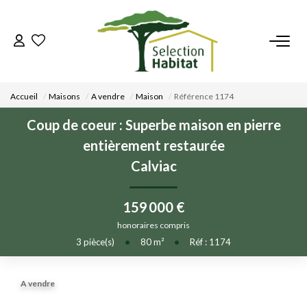
ACCUEIL
Accueil
Maisons
A vendre
Maison
Référence 1174
NOS BIENS
Coup de coeur : Superbe maison en pierre
entièrement restaurée
VENDRE UN BIEN
Calviac
DÉPOSEZ VOTRE RECHERCHE
159 000 €
honoraires compris
NOUS REJOINDRE
3
pièce(s)
•
80
m²
•
Réf : 1174
CONTACT
A vendre
EN