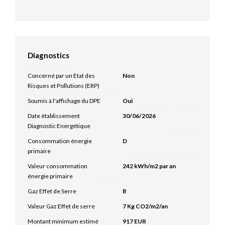
Diagnostics
Concerné par un Etat des
Non
Risques et Pollutions (ERP)
Soumis à l'affichage du DPE
Oui
Date établissement
30/06/2026
Diagnostic Energétique
Consommation énergie
D
primaire
Valeur consommation
242 kWh/m2 par an
énergie primaire
Gaz Effet de Serre
B
Valeur Gaz Effet de serre
7 Kg CO2/m2/an
Montant minimum estimé
917 EUR