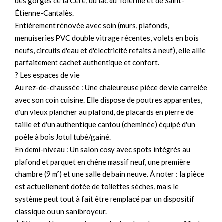
des gorges de la Cère, du lac du Tolerme et de Saint-
Étienne-Cantalès.
Entièrement rénovée avec soin (murs, plafonds,
menuiseries PVC double vitrage récentes, volets en bois
neufs, circuits d'eau et d'électricité refaits à neuf), elle allie
parfaitement cachet authentique et confort.
? Les espaces de vie
Au rez-de-chaussée : Une chaleureuse pièce de vie carrelée
avec son coin cuisine. Elle dispose de poutres apparentes,
d'un vieux plancher au plafond, de placards en pierre de
taille et d'un authentique cantou (cheminée) équipé d'un
poêle à bois Jotul tubé/gainé.
En demi-niveau : Un salon cosy avec spots intégrés au
plafond et parquet en chêne massif neuf, une première
chambre (9 m²) et une salle de bain neuve. À noter : la pièce
est actuellement dotée de toilettes sèches, mais le
système peut tout à fait être remplacé par un dispositif
classique ou un sanibroyeur.