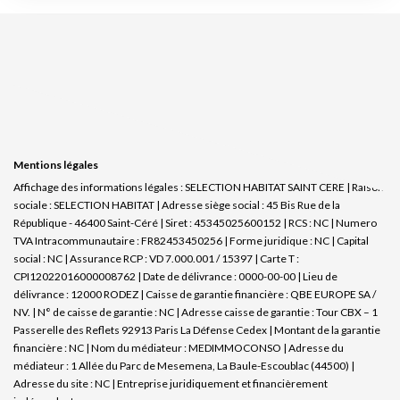
Mentions légales
Affichage des informations légales : SELECTION HABITAT SAINT CERE | Raison
sociale : SELECTION HABITAT | Adresse siège social : 45 Bis Rue de la
République - 46400 Saint-Céré | Siret : 45345025600152 | RCS : NC | Numero
TVA Intracommunautaire : FR82453450256 | Forme juridique : NC | Capital
social : NC | Assurance RCP : VD 7.000.001 / 15397 |
Carte T :
CPI12022016000008762 | Date de délivrance : 0000-00-00 | Lieu de
délivrance : 12000 RODEZ | Caisse de garantie financière : QBE EUROPE SA /
NV. | N° de caisse de garantie : NC | Adresse caisse de garantie : Tour CBX – 1
Passerelle des Reflets 92913 Paris La Défense Cedex | Montant de la garantie
financière : NC | Nom du médiateur : MEDIMMOCONSO | Adresse du
médiateur : 1 Allée du Parc de Mesemena, La Baule-Escoublac (44500) |
Adresse du site : NC |
Entreprise juridiquement et financièrement