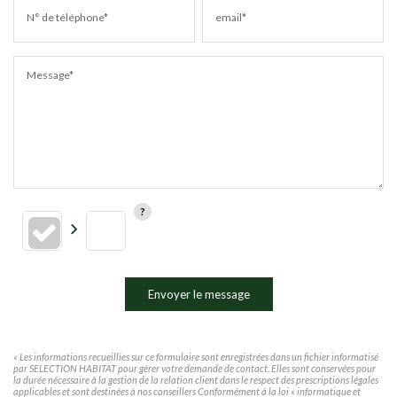
N° de téléphone*
email*
Message*
Envoyer le message
« Les informations recueillies sur ce formulaire sont enregistrées dans un fichier informatisé
par SELECTION HABITAT pour gérer votre demande de contact. Elles sont conservées pour
la durée nécessaire à la gestion de la relation client dans le respect des prescriptions légales
applicables et sont destinées à nos conseillers Conformément à la loi « informatique et