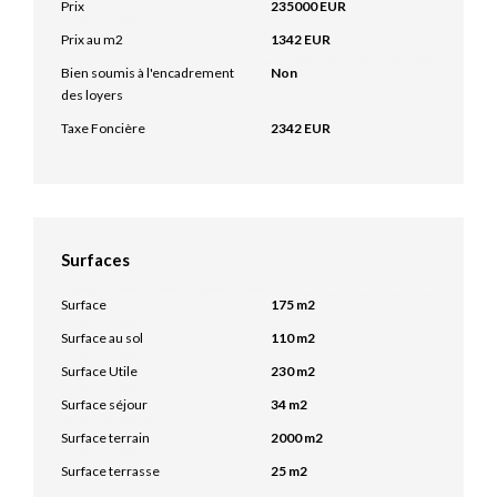
Prix
235000 EUR
Prix au m2
1342 EUR
Bien soumis à l'encadrement
Non
des loyers
Taxe Foncière
2342 EUR
Surfaces
Surface
175 m2
Surface au sol
110 m2
Surface Utile
230 m2
Surface séjour
34 m2
Surface terrain
2000 m2
Surface terrasse
25 m2