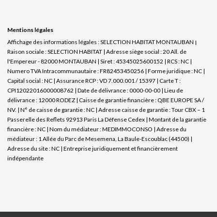
Mentions légales
Affichage des informations légales : SELECTION HABITAT MONTAUBAN |
Raison sociale : SELECTION HABITAT | Adresse siège social : 20 All. de
l'Empereur - 82000 MONTAUBAN | Siret : 45345025600152 | RCS : NC |
Numero TVA Intracommunautaire : FR82453450256 | Forme juridique : NC |
Capital social : NC | Assurance RCP : VD 7.000.001 / 15397 |
Carte T :
CPI12022016000008762 | Date de délivrance : 0000-00-00 | Lieu de
délivrance : 12000 RODEZ | Caisse de garantie financière : QBE EUROPE SA /
NV. | N° de caisse de garantie : NC | Adresse caisse de garantie : Tour CBX – 1
Passerelle des Reflets 92913 Paris La Défense Cedex | Montant de la garantie
financière : NC | Nom du médiateur : MEDIMMOCONSO | Adresse du
médiateur : 1 Allée du Parc de Mesemena, La Baule-Escoublac (44500) |
Adresse du site : NC |
Entreprise juridiquement et financièrement
indépendante