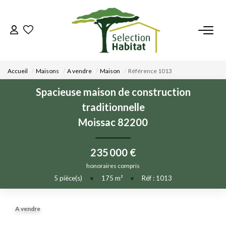
ACCUEIL
Accueil
Maisons
A vendre
Maison
Référence 1013
NOS BIENS
Spacieuse maison de construction
traditionnelle
VENDRE UN BIEN
Moissac 82200
DÉPOSEZ VOTRE RECHERCHE
235 000 €
honoraires compris
NOUS REJOINDRE
5
pièce(s)
•
175
m²
•
Réf : 1013
CONTACT
A vendre
EN