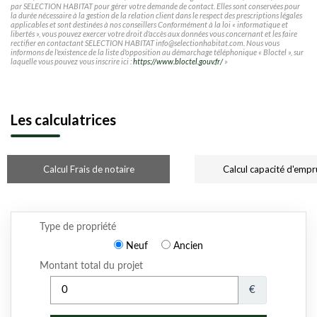
par SELECTION HABITAT pour gérer votre demande de contact. Elles sont conservées pour
la durée nécessaire à la gestion de la relation client dans le respect des prescriptions légales
applicables et sont destinées à nos conseillers Conformément à la loi « informatique et
libertés », vous pouvez exercer votre droit d'accès aux données vous concernant et les faire
rectifier en contactant SELECTION HABITAT info@selectionhabitat.com. Nous vous
informons de l'existence de la liste d'opposition au démarchage téléphonique « Bloctel », sur
laquelle vous pouvez vous inscrire ici :
https://www.bloctel.gouv.fr/
»
Les calculatrices
Calcul Frais de notaire
Calcul capacité d'empr