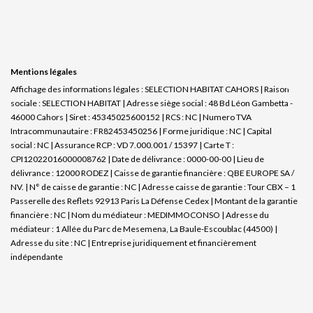
Mentions légales
Affichage des informations légales : SELECTION HABITAT CAHORS | Raison
sociale : SELECTION HABITAT | Adresse siège social : 48 Bd Léon Gambetta -
46000 Cahors | Siret : 45345025600152 | RCS : NC | Numero TVA
Intracommunautaire : FR82453450256 | Forme juridique : NC | Capital
social : NC | Assurance RCP : VD 7.000.001 / 15397 |
Carte T :
CPI12022016000008762 | Date de délivrance : 0000-00-00 | Lieu de
délivrance : 12000 RODEZ | Caisse de garantie financière : QBE EUROPE SA /
NV. | N° de caisse de garantie : NC | Adresse caisse de garantie : Tour CBX – 1
Passerelle des Reflets 92913 Paris La Défense Cedex | Montant de la garantie
financière : NC | Nom du médiateur : MEDIMMOCONSO | Adresse du
médiateur : 1 Allée du Parc de Mesemena, La Baule-Escoublac (44500) |
Adresse du site : NC |
Entreprise juridiquement et financièrement
indépendante