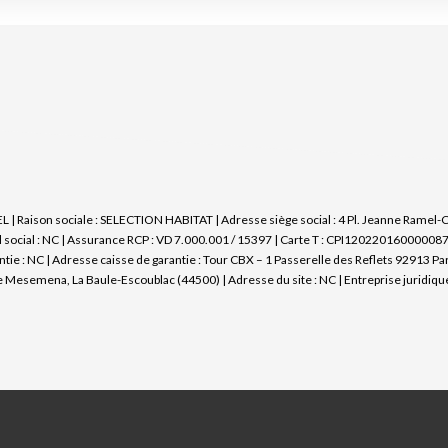
Raison sociale : SELECTION HABITAT | Adresse siège social : 4 Pl. Jeanne Ramel-Ca
social : NC | Assurance RCP : VD 7.000.001 / 15397 |
Carte T : CPI12022016000008762
ntie : NC | Adresse caisse de garantie : Tour CBX – 1 Passerelle des Reflets 92913 Pa
Mesemena, La Baule-Escoublac (44500) | Adresse du site : NC |
Entreprise juridiq