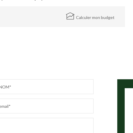
Calculer mon budget
NOM*
email*