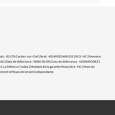
ls - 81170 Cordes-sur-Ciel | Siret : 45345025600152 | RCS : NC | Numero
 | Date de délivrance : 0000-00-00 | Lieu de délivrance : 12000 RODEZ |
ris La Défense Cedex | Montant de la garantie financière : NC | Nom du
uement et financièrement indépendante