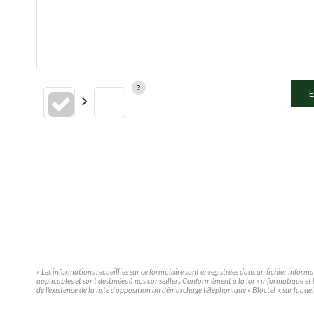
E
« Les informations recueillies sur ce formulaire sont enregistrées dans un fichier infor
applicables et sont destinées à nos conseillers Conformément à la loi « informatique e
de l'existence de la liste d'opposition au démarchage téléphonique « Bloctel », sur laquel