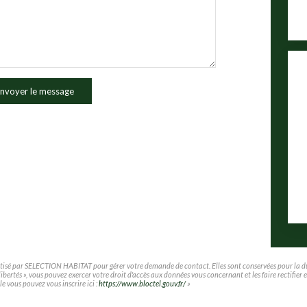
nvoyer le message
matisé par SELECTION HABITAT pour gérer votre demande de contact. Elles sont conservées pour la duré
t libertés », vous pouvez exercer votre droit d'accès aux données vous concernant et les faire rec
le vous pouvez vous inscrire ici :
https://www.bloctel.gouv.fr/
»