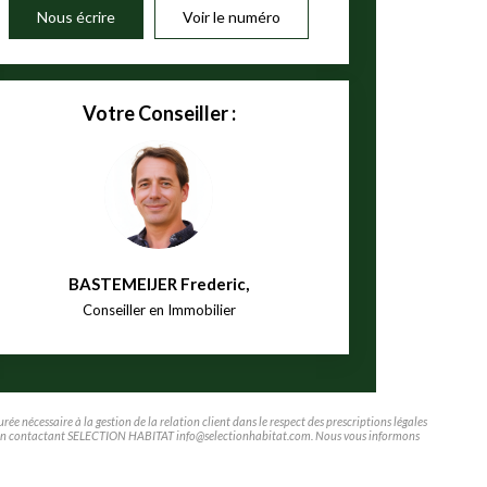
Nous écrire
Voir le numéro
Votre Conseiller :
BASTEMEIJER Frederic
,
Conseiller en Immobilier
e nécessaire à la gestion de la relation client dans le respect des prescriptions légales
tifier en contactant SELECTION HABITAT info@selectionhabitat.com. Nous vous informons