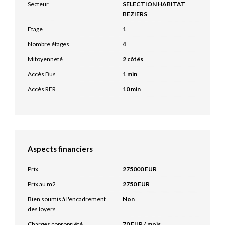
Secteur
SELECTION HABITAT
BEZIERS
Etage
1
Nombre étages
4
Mitoyenneté
2 côtés
Accès Bus
1 min
Accès RER
10 min
Aspects financiers
Prix
275000 EUR
Prix au m2
2750 EUR
Bien soumis à l'encadrement
Non
des loyers
Charges copropriété
70 EUR / mois