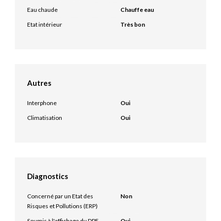
Eau chaude
Chauffe eau
Etat intérieur
Très bon
Autres
Interphone
Oui
Climatisation
Oui
Diagnostics
Concerné par un Etat des
Non
Risques et Pollutions (ERP)
Soumis à l'affichage du DPE
Oui