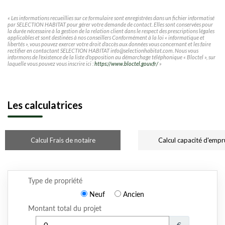
« Les informations recueillies sur ce formulaire sont enregistrées dans un fichier informatisé
par SELECTION HABITAT pour gérer votre demande de contact. Elles sont conservées pour
la durée nécessaire à la gestion de la relation client dans le respect des prescriptions légales
applicables et sont destinées à nos conseillers Conformément à la loi « informatique et
libertés », vous pouvez exercer votre droit d'accès aux données vous concernant et les faire
rectifier en contactant SELECTION HABITAT info@selectionhabitat.com. Nous vous
informons de l'existence de la liste d'opposition au démarchage téléphonique « Bloctel », sur
laquelle vous pouvez vous inscrire ici :
https://www.bloctel.gouv.fr/
»
Les calculatrices
Calcul Frais de notaire
Calcul capacité d'empr