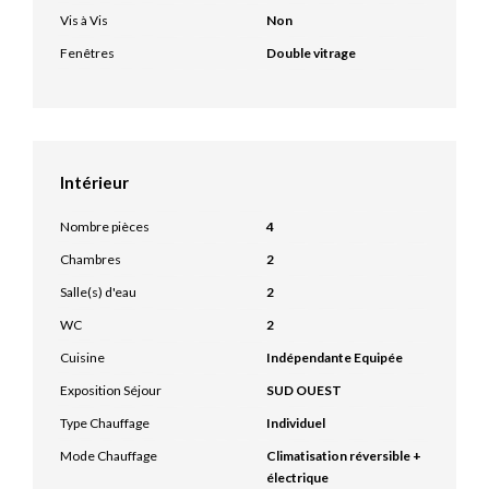
Vis à Vis
Non
Fenêtres
Double vitrage
Intérieur
Nombre pièces
4
Chambres
2
Salle(s) d'eau
2
WC
2
Cuisine
Indépendante Equipée
Exposition Séjour
SUD OUEST
Type Chauffage
Individuel
Mode Chauffage
Climatisation réversible +
électrique