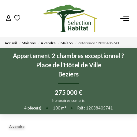
ACCUEIL
Accueil
Maisons
A vendre
Maison
Référence 12038405741
NOS BIENS
Appartement 2 chambres exceptionnel ?
Place de l'Hôtel de Ville
VENDRE UN BIEN
Beziers
DÉPOSEZ VOTRE RECHERCHE
275 000 €
honoraires compris
NOUS REJOINDRE
4
pièce(s)
•
100
m²
•
Réf : 12038405741
CONTACT
A vendre
EN