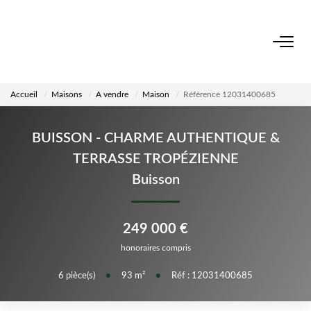
ACCUEIL
Accueil
Maisons
A vendre
Maison
Référence 12031400685
NOS BIENS
BUISSON - CHARME AUTHENTIQUE &
VENDRE UN BIEN
TERRASSE TROPÉZIENNE
Buisson
DÉPOSEZ VOTRE RECHERCHE
249 000 €
NOUS REJOINDRE
honoraires compris
6
pièce(s)
•
93
m²
•
Réf : 12031400685
CONTACT
EN