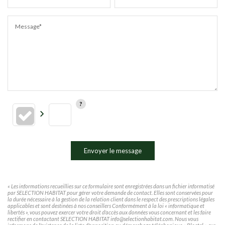
Message*
Envoyer le message
« Les informations recueillies sur ce formulaire sont enregistrées dans un fichier informatisé
par SELECTION HABITAT pour gérer votre demande de contact. Elles sont conservées pour
la durée nécessaire à la gestion de la relation client dans le respect des prescriptions légales
applicables et sont destinées à nos conseillers Conformément à la loi « informatique et
libertés », vous pouvez exercer votre droit d'accès aux données vous concernant et les faire
rectifier en contactant SELECTION HABITAT info@selectionhabitat.com. Nous vous