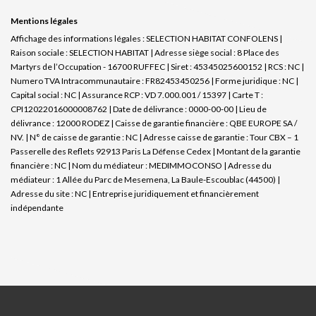
Mentions légales
Affichage des informations légales : SELECTION HABITAT CONFOLENS |
Raison sociale : SELECTION HABITAT | Adresse siège social : 8 Place des
Martyrs de l’Occupation - 16700 RUFFEC | Siret : 45345025600152 | RCS : NC |
Numero TVA Intracommunautaire : FR82453450256 | Forme juridique : NC |
Capital social : NC | Assurance RCP : VD 7.000.001 / 15397 |
Carte T :
CPI12022016000008762 | Date de délivrance : 0000-00-00 | Lieu de
délivrance : 12000 RODEZ | Caisse de garantie financière : QBE EUROPE SA /
NV. | N° de caisse de garantie : NC | Adresse caisse de garantie : Tour CBX – 1
Passerelle des Reflets 92913 Paris La Défense Cedex | Montant de la garantie
financière : NC | Nom du médiateur : MEDIMMOCONSO | Adresse du
médiateur : 1 Allée du Parc de Mesemena, La Baule-Escoublac (44500) |
Adresse du site : NC |
Entreprise juridiquement et financièrement
indépendante