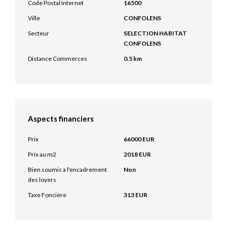
Code Postal Internet
16500
Ville
CONFOLENS
Secteur
SELECTION HABITAT
CONFOLENS
Distance Commerces
0.5 km
Aspects financiers
Prix
66000 EUR
Prix au m2
2018 EUR
Bien soumis à l'encadrement
Non
des loyers
Taxe Foncière
313 EUR