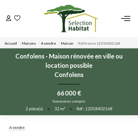
ACCUEIL
Accueil
Maisons
A vendre
Maison
Référence 12018402168
NOS BIENS
Confolens - Maison rénovée en ville ou
location possible
VENDRE UN BIEN
Confolens
DÉPOSEZ VOTRE RECHERCHE
66 000 €
honoraires compris
NOUS REJOINDRE
2
pièce(s)
•
32
m²
•
Réf : 12018402168
CONTACT
A vendre
EN