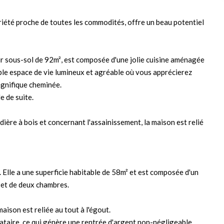
iété proche de toutes les commodités, offre un beau potentiel
ur sous-sol de 92m², est composée d'une jolie cuisine aménagée
able espace de vie lumineux et agréable où vous apprécierez
agnifique cheminée.
 de suite.
ière à bois et concernant l'assainissement, la maison est relié
. Elle a une superficie habitable de 58m² et est composée d'un
 et de deux chambres.
aison est reliée au tout à l'égout.
ataire, ce qui génère une rentrée d'argent non-négligeable.