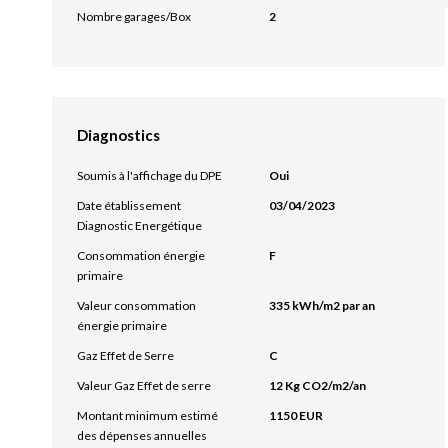
Nombre garages/Box
2
Diagnostics
Soumis à l'affichage du DPE
Oui
Date établissement
03/04/2023
Diagnostic Energétique
Consommation énergie
F
primaire
Valeur consommation
335 kWh/m2 par an
énergie primaire
Gaz Effet de Serre
C
Valeur Gaz Effet de serre
12 Kg CO2/m2/an
Montant minimum estimé
1150 EUR
des dépenses annuelles