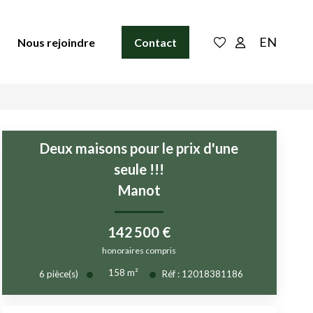
EN
Nous rejoindre
Contact
Deux maisons pour le prix d'une
seule !!!
Manot
142 500 €
honoraires compris
158
m²
6
pièce(s)
Réf :
12018381186