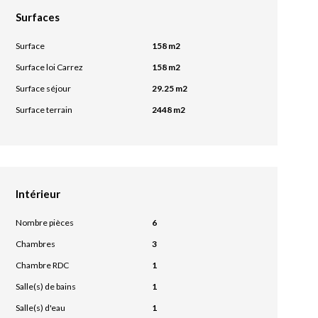
Surfaces
Surface
158 m2
Surface loi Carrez
158 m2
Surface séjour
29.25 m2
Surface terrain
2448 m2
Intérieur
Nombre pièces
6
Chambres
3
Chambre RDC
1
Salle(s) de bains
1
Salle(s) d'eau
1