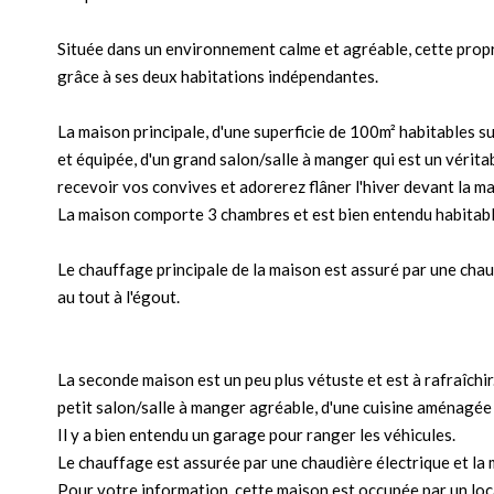
Située dans un environnement calme et agréable, cette propr
grâce à ses deux habitations indépendantes.
La maison principale, d'une superficie de 100m² habitables s
et équipée, d'un grand salon/salle à manger qui est un vérit
recevoir vos convives et adorerez flâner l'hiver devant la m
La maison comporte 3 chambres et est bien entendu habitable
Le chauffage principale de la maison est assuré par une chaud
au tout à l'égout.
La seconde maison est un peu plus vétuste et est à rafraîchir
petit salon/salle à manger agréable, d'une cuisine aménagée
Il y a bien entendu un garage pour ranger les véhicules.
Le chauffage est assurée par une chaudière électrique et la m
Pour votre information, cette maison est occupée par un loc