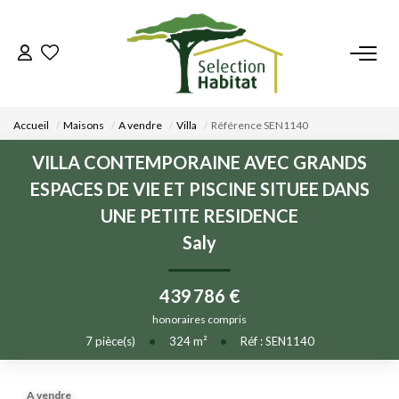
ACCUEIL
Accueil
Maisons
A vendre
Villa
Référence SEN1140
NOS BIENS
VILLA CONTEMPORAINE AVEC GRANDS
ESPACES DE VIE ET PISCINE SITUEE DANS
VENDRE UN BIEN
UNE PETITE RESIDENCE
Saly
DÉPOSEZ VOTRE RECHERCHE
439 786 €
NOUS REJOINDRE
honoraires compris
7
pièce(s)
•
324
m²
•
Réf : SEN1140
CONTACT
EN
A vendre