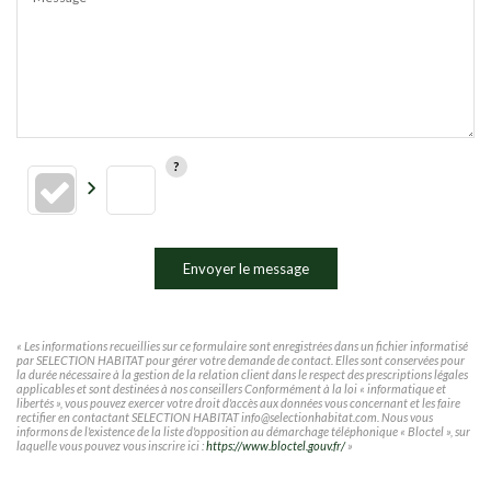
Envoyer le message
« Les informations recueillies sur ce formulaire sont enregistrées dans un fichier informatisé
par SELECTION HABITAT pour gérer votre demande de contact. Elles sont conservées pour
la durée nécessaire à la gestion de la relation client dans le respect des prescriptions légales
applicables et sont destinées à nos conseillers Conformément à la loi « informatique et
libertés », vous pouvez exercer votre droit d'accès aux données vous concernant et les faire
rectifier en contactant SELECTION HABITAT info@selectionhabitat.com. Nous vous
informons de l'existence de la liste d'opposition au démarchage téléphonique « Bloctel », sur
laquelle vous pouvez vous inscrire ici :
https://www.bloctel.gouv.fr/
»