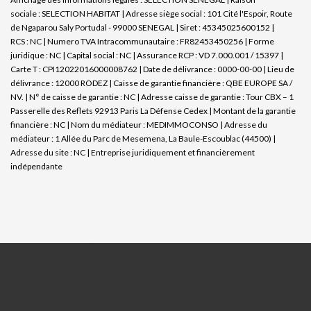
sociale : SELECTION HABITAT | Adresse siège social : 101 Cité l'Espoir, Route
de Ngaparou Saly Portudal - 99000 SENEGAL | Siret : 45345025600152 |
RCS : NC | Numero TVA Intracommunautaire : FR82453450256 | Forme
juridique : NC | Capital social : NC | Assurance RCP : VD 7.000.001 / 15397 |
Carte T : CPI12022016000008762 | Date de délivrance : 0000-00-00 | Lieu de
délivrance : 12000 RODEZ | Caisse de garantie financière : QBE EUROPE SA /
NV. | N° de caisse de garantie : NC | Adresse caisse de garantie : Tour CBX – 1
Passerelle des Reflets 92913 Paris La Défense Cedex | Montant de la garantie
financière : NC | Nom du médiateur : MEDIMMOCONSO | Adresse du
médiateur : 1 Allée du Parc de Mesemena, La Baule-Escoublac (44500) |
Adresse du site : NC |
Entreprise juridiquement et financièrement
indépendante