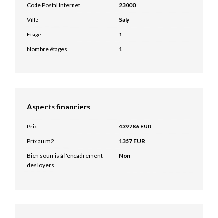
Code Postal Internet
23000
Ville
Saly
Etage
1
Nombre étages
1
Aspects financiers
Prix
439786 EUR
Prix au m2
1357 EUR
Bien soumis à l'encadrement
Non
des loyers