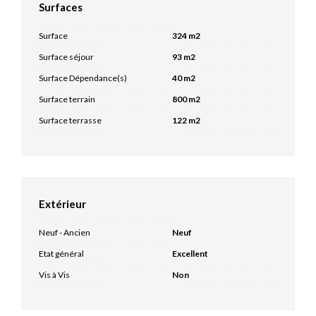
Surfaces
Surface
324 m2
Surface séjour
93 m2
Surface Dépendance(s)
40 m2
Surface terrain
800 m2
Surface terrasse
122 m2
Extérieur
Neuf - Ancien
Neuf
Etat général
Excellent
Vis à Vis
Non