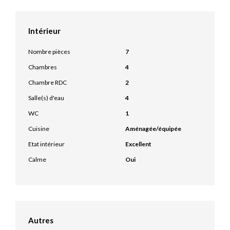
Intérieur
Nombre pièces
7
Chambres
4
Chambre RDC
2
Salle(s) d'eau
4
WC
1
Cuisine
Aménagée/équipée
Etat intérieur
Excellent
Calme
Oui
Autres