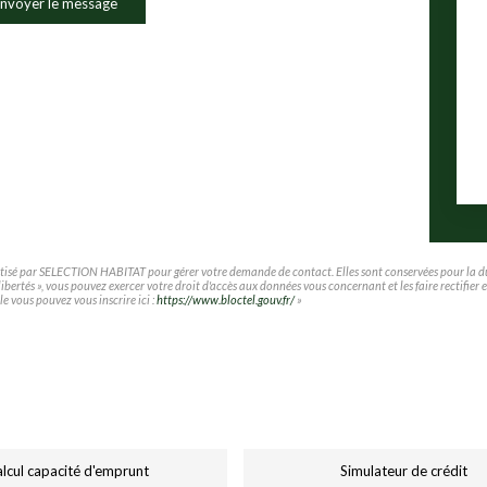
nvoyer le message
matisé par SELECTION HABITAT pour gérer votre demande de contact. Elles sont conservées pour la duré
t libertés », vous pouvez exercer votre droit d'accès aux données vous concernant et les faire rec
le vous pouvez vous inscrire ici :
https://www.bloctel.gouv.fr/
»
lcul capacité d'emprunt
Simulateur de crédit