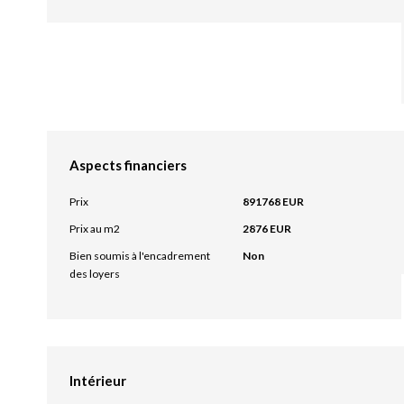
Aspects financiers
Prix
891768 EUR
Prix au m2
2876 EUR
Bien soumis à l'encadrement
Non
des loyers
Intérieur