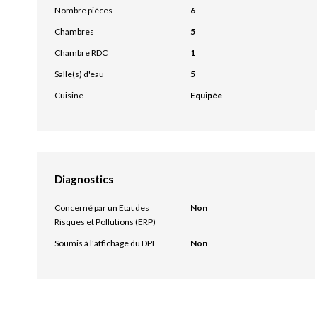
Nombre pièces
6
Chambres
5
Chambre RDC
1
Salle(s) d'eau
5
Cuisine
Equipée
Diagnostics
Concerné par un Etat des
Non
Risques et Pollutions (ERP)
Soumis à l'affichage du DPE
Non