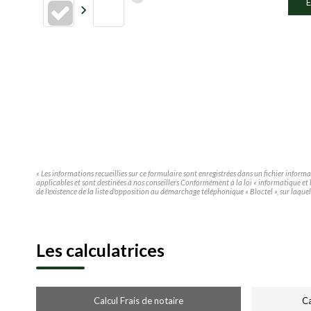
E
« Les informations recueillies sur ce formulaire sont enregistrées dans un fichier infor
applicables et sont destinées à nos conseillers Conformément à la loi « informatique e
de l'existence de la liste d'opposition au démarchage téléphonique « Bloctel », sur laquel
Les calculatrices
Calcul Frais de notaire
Ca