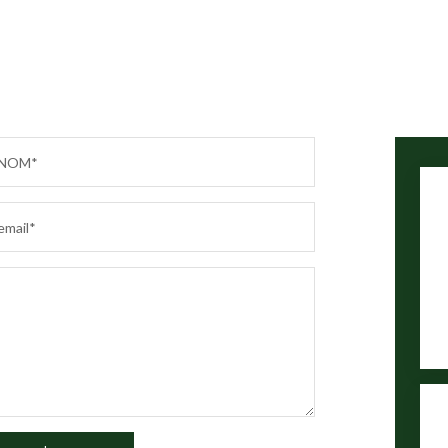
NOM*
email*