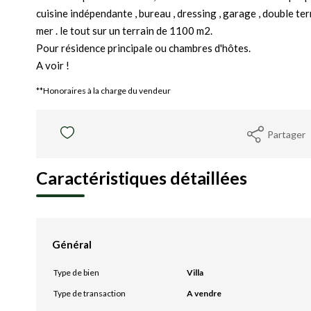
cuisine indépendante , bureau , dressing , garage , double te
mer . le tout sur un terrain de 1100 m2.
Pour résidence principale ou chambres d'hôtes.
A voir !
**
Honoraires à la charge du vendeur
Partager
Caractéristiques détaillées
Général
Type de bien
Villa
Type de transaction
A vendre