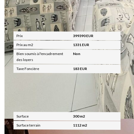
Aspects financiers
Prix
399390 EUR
Prix au m2
1331 EUR
Bien soumis à l'encadrement
Non
des loyers
Taxe Foncière
183 EUR
Surfaces
Surface
300 m2
Surface terrain
1112 m2