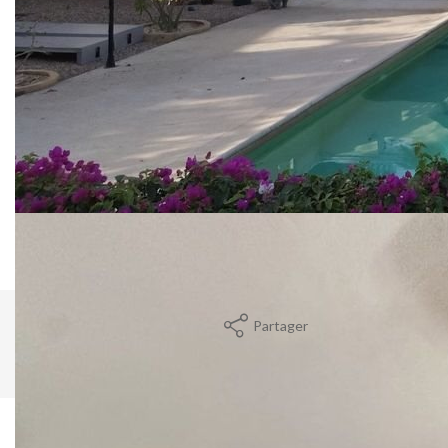
Implantée sur 1 112m2 de terrain avec 300m2 habitable,
elle offre 4 chambres spacieuses, dont 1 studio
indépendant idéal pour recevoir ou pour un espace privé,
un grand jardin arboré, propice à la détente,une piscine
privée pour profiter pleinement du climat ensoleillée,
proximité immédiate de la mer, des commerces et
commodités.
Un bien rare alliant confort, espace et douceur de vivre.
**
Honoraires à la charge du vendeur
Nous contacter
Partager
Calculer mon budget
Caractéristiques détaillées