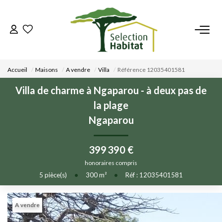
ACCUEIL
Accueil
Maisons
A vendre
Villa
Référence 12035401581
NOS BIENS
Villa de charme à Ngaparou - à deux pas de
la plage
VENDRE UN BIEN
Ngaparou
DÉPOSEZ VOTRE RECHERCHE
399 390 €
honoraires compris
NOUS REJOINDRE
5
pièce(s)
•
300
m²
•
Réf : 12035401581
CONTACT
A vendre
EN