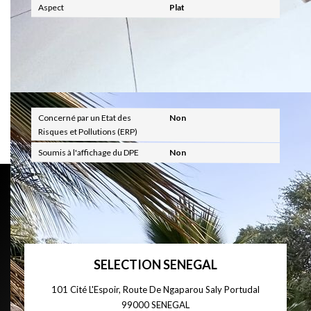
Aspect
Plat
Diagnostics
Concerné par un Etat des
Non
Risques et Pollutions (ERP)
Soumis à l'affichage du DPE
Non
SELECTION SENEGAL
101 Cité L'Espoir, Route De Ngaparou Saly Portudal
99000
SENEGAL