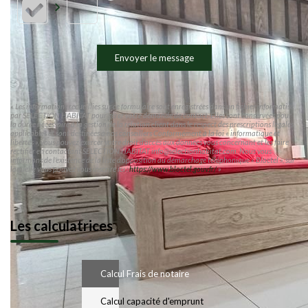
Envoyer le message
« Les informations recueillies sur ce formulaire sont enregistrées dans un fichier informatisé
par SELECTION HABITAT pour gérer votre demande de contact. Elles sont conservées pour
la durée nécessaire à la gestion de la relation client dans le respect des prescriptions légales
applicables et sont destinées à nos conseillers Conformément à la loi « informatique et
libertés », vous pouvez exercer votre droit d'accès aux données vous concernant et les faire
rectifier en contactant SELECTION HABITAT info@selectionhabitat.com. Nous vous
informons de l'existence de la liste d'opposition au démarchage téléphonique « Bloctel », sur
laquelle vous pouvez vous inscrire ici :
https://www.bloctel.gouv.fr/
»
Les calculatrices
Calcul Frais de notaire
Calcul capacité d'emprunt