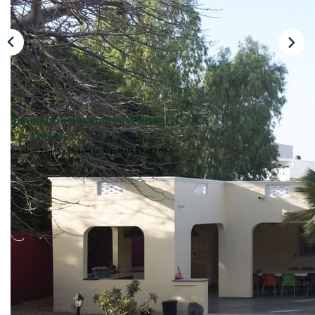
Simulation de remboursement :
1 994 €/mois
pendant 20 ans à 3% avec un apport de 39 939 €
Description
Réf : 12035401581
SELECTION SENEGAL vous propose cette charmante villa
située en deuxiéme ligne de mer, dans un quartier calme et
résidentiel.