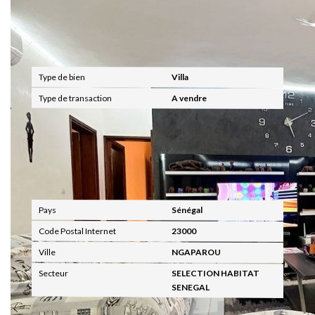
Général
Type de bien
Villa
Type de transaction
A vendre
Localisation
Pays
Sénégal
Code Postal Internet
23000
Ville
NGAPAROU
Secteur
SELECTION HABITAT
SENEGAL