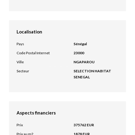
Localisation
Pays
Sénégal
Code Postal Internet
23000
Ville
NGAPAROU
Secteur
SELECTION HABITAT
SENEGAL
Aspects financiers
Prix
375762 EUR
Prix au m2
1878 EUR