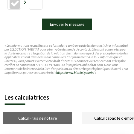
Envoyer le message
« Les informations recueillies sur ce formulaire sont enregistrées dans un fichier informatisé
par SELECTION HABITAT pour gérer votre demande de contact. Elles sont conservées pour
la durée nécessaire à la gestion de la relation client dans le respect des prescriptions légales
applicables et sont destinées à nos conseillers Conformément à la loi « informatique et
libertés », vous pouvez exercer votre droit d'accès aux données vous concernant et les faire
rectifier en contactant SELECTION HABITAT info@selectionhabitat.com. Nous vous
informons de l'existence de la liste d'opposition au démarchage téléphonique « Bloctel », sur
laquelle vous pouvez vous inscrire ici :
https://www.bloctel.gouv.fr/
»
Les calculatrices
Calcul Frais de notaire
Calcul capacité d'empr