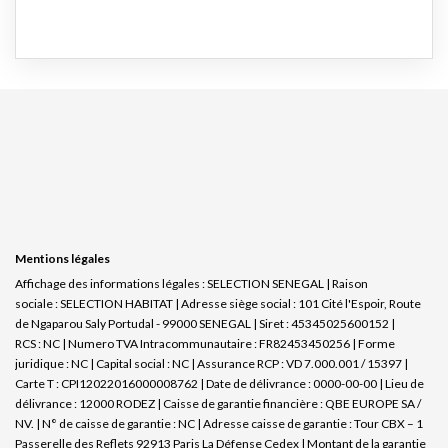
Mentions légales
Affichage des informations légales : SELECTION SENEGAL | Raison
sociale : SELECTION HABITAT | Adresse siège social : 101 Cité l'Espoir, Route
de Ngaparou Saly Portudal - 99000 SENEGAL | Siret : 45345025600152 |
RCS : NC | Numero TVA Intracommunautaire : FR82453450256 | Forme
juridique : NC | Capital social : NC | Assurance RCP : VD 7.000.001 / 15397 |
Carte T : CPI12022016000008762 | Date de délivrance : 0000-00-00 | Lieu de
délivrance : 12000 RODEZ | Caisse de garantie financière : QBE EUROPE SA /
NV. | N° de caisse de garantie : NC | Adresse caisse de garantie : Tour CBX – 1
Passerelle des Reflets 92913 Paris La Défense Cedex | Montant de la garantie