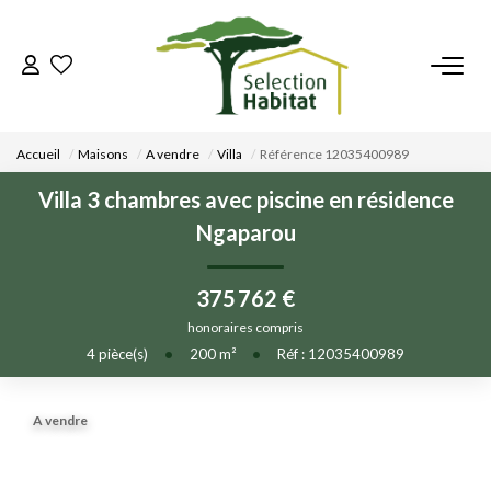
ACCUEIL
Accueil
Maisons
A vendre
Villa
Référence 12035400989
NOS BIENS
Villa 3 chambres avec piscine en résidence
Ngaparou
VENDRE UN BIEN
375 762 €
DÉPOSEZ VOTRE RECHERCHE
honoraires compris
4
pièce(s)
•
200
m²
•
Réf : 12035400989
NOUS REJOINDRE
A vendre
CONTACT
EN