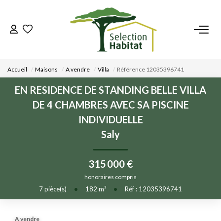
ACCUEIL
Accueil
Maisons
A vendre
Villa
Référence 12035396741
NOS BIENS
EN RESIDENCE DE STANDING BELLE VILLA
DE 4 CHAMBRES AVEC SA PISCINE
VENDRE UN BIEN
INDIVIDUELLE
Saly
DÉPOSEZ VOTRE RECHERCHE
315 000 €
NOUS REJOINDRE
honoraires compris
7
pièce(s)
•
182
m²
•
Réf : 12035396741
CONTACT
EN
A vendre