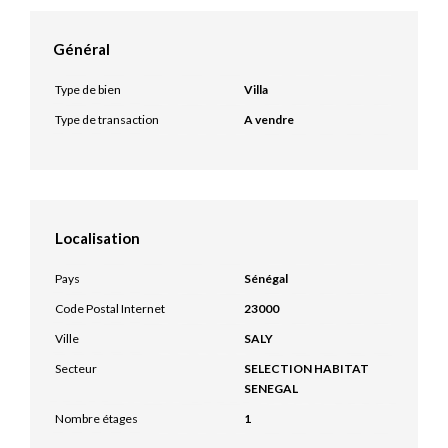
Général
Type de bien
Villa
Type de transaction
A vendre
Localisation
Pays
Sénégal
Code Postal Internet
23000
Ville
SALY
Secteur
SELECTION HABITAT
SENEGAL
Nombre étages
1