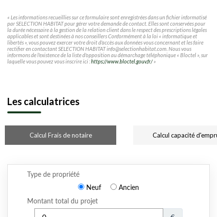
« Les informations recueillies sur ce formulaire sont enregistrées dans un fichier informatisé
par SELECTION HABITAT pour gérer votre demande de contact. Elles sont conservées pour
la durée nécessaire à la gestion de la relation client dans le respect des prescriptions légales
applicables et sont destinées à nos conseillers Conformément à la loi « informatique et
libertés », vous pouvez exercer votre droit d'accès aux données vous concernant et les faire
rectifier en contactant SELECTION HABITAT info@selectionhabitat.com. Nous vous
informons de l'existence de la liste d'opposition au démarchage téléphonique « Bloctel », sur
laquelle vous pouvez vous inscrire ici :
https://www.bloctel.gouv.fr/
»
Les calculatrices
Calcul Frais de notaire
Calcul capacité d'empr