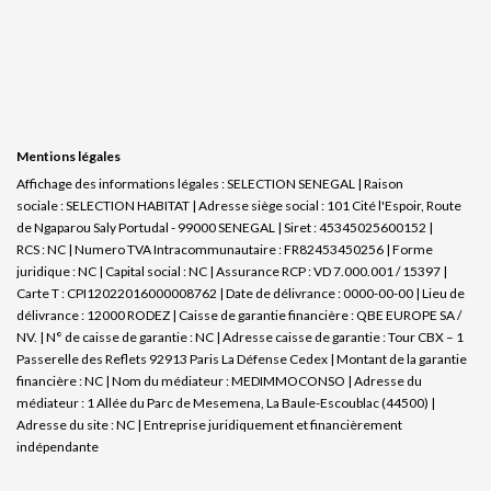
Mentions légales
Affichage des informations légales : SELECTION SENEGAL | Raison
sociale : SELECTION HABITAT | Adresse siège social : 101 Cité l'Espoir, Route
de Ngaparou Saly Portudal - 99000 SENEGAL | Siret : 45345025600152 |
RCS : NC | Numero TVA Intracommunautaire : FR82453450256 | Forme
juridique : NC | Capital social : NC | Assurance RCP : VD 7.000.001 / 15397 |
Carte T : CPI12022016000008762 | Date de délivrance : 0000-00-00 | Lieu de
délivrance : 12000 RODEZ | Caisse de garantie financière : QBE EUROPE SA /
NV. | N° de caisse de garantie : NC | Adresse caisse de garantie : Tour CBX – 1
Passerelle des Reflets 92913 Paris La Défense Cedex | Montant de la garantie
financière : NC | Nom du médiateur : MEDIMMOCONSO | Adresse du
médiateur : 1 Allée du Parc de Mesemena, La Baule-Escoublac (44500) |
Adresse du site : NC |
Entreprise juridiquement et financièrement
indépendante