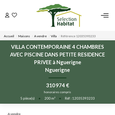
ACCUEIL
Accueil
Maisons
A vendre
Villa
Référence 12035393233
NOS BIENS
VILLA CONTEMPORAINE 4 CHAMBRES
AVEC PISCINE DANS PETITE RESIDENCE
VENDRE UN BIEN
PRIVEE à Nguerigne
Nguerigne
DÉPOSEZ VOTRE RECHERCHE
310 974 €
NOUS REJOINDRE
honoraires compris
5
pièce(s)
•
200
m²
•
Réf : 12035393233
CONTACT
EN
A vendre