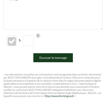
Envoyer le message
« Les informations recueillies sur ce formulaire sont enregistrées dans un fichier informatisé
par SELECTION HABITAT pour gérer votre demande de contact. Elles sont conservées pour
la durée nécessaire à la gestion de la relation client dans le respect des prescriptions légales
applicables et sont destinées à nos conseillers Conformément à la loi « informatique et
libertés », vous pouvez exercer votre droit d'accès aux données vous concernant et les faire
rectifier en contactant SELECTION HABITAT info@selectionhabitat.com. Nous vous
informons de l'existence de la liste d'opposition au démarchage téléphonique « Bloctel », sur
laquelle vous pouvez vous inscrire ici :
https://www.bloctel.gouv.fr/
»