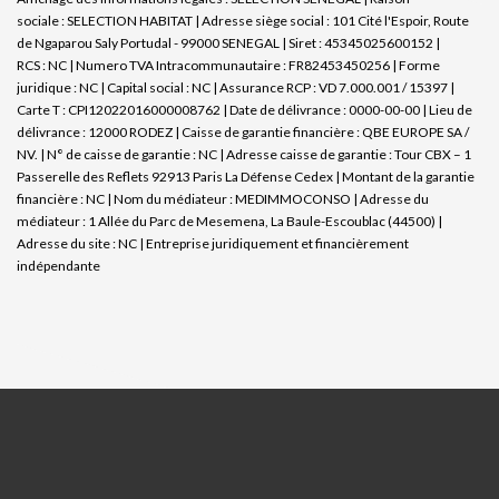
sociale : SELECTION HABITAT | Adresse siège social : 101 Cité l'Espoir, Route
de Ngaparou Saly Portudal - 99000 SENEGAL | Siret : 45345025600152 |
RCS : NC | Numero TVA Intracommunautaire : FR82453450256 | Forme
juridique : NC | Capital social : NC | Assurance RCP : VD 7.000.001 / 15397 |
Carte T : CPI12022016000008762 | Date de délivrance : 0000-00-00 | Lieu de
délivrance : 12000 RODEZ | Caisse de garantie financière : QBE EUROPE SA /
NV. | N° de caisse de garantie : NC | Adresse caisse de garantie : Tour CBX – 1
Passerelle des Reflets 92913 Paris La Défense Cedex | Montant de la garantie
financière : NC | Nom du médiateur : MEDIMMOCONSO | Adresse du
médiateur : 1 Allée du Parc de Mesemena, La Baule-Escoublac (44500) |
Adresse du site : NC |
Entreprise juridiquement et financièrement
indépendante