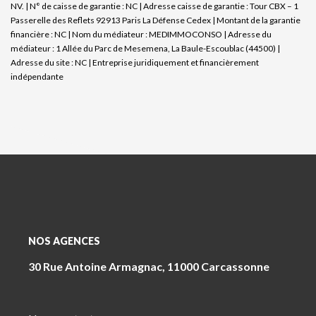
NV. | N° de caisse de garantie : NC | Adresse caisse de garantie : Tour CBX – 1
Passerelle des Reflets 92913 Paris La Défense Cedex | Montant de la garantie
financière : NC | Nom du médiateur : MEDIMMOCONSO | Adresse du
médiateur : 1 Allée du Parc de Mesemena, La Baule-Escoublac (44500) |
Adresse du site : NC |
Entreprise juridiquement et financièrement
indépendante
NOS AGENCES
30 Rue Antoine Armagnac, 11000 Carcassonne