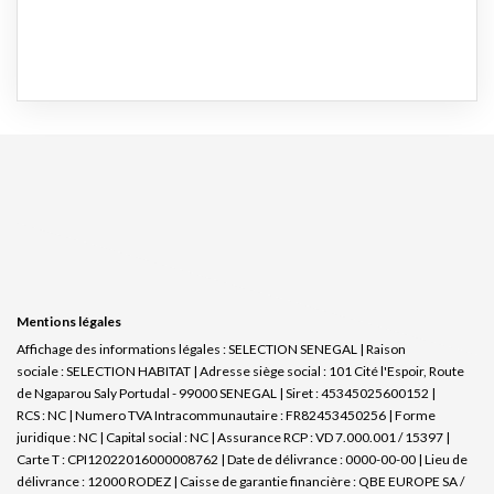
Mentions légales
Affichage des informations légales : SELECTION SENEGAL | Raison
sociale : SELECTION HABITAT | Adresse siège social : 101 Cité l'Espoir, Route
de Ngaparou Saly Portudal - 99000 SENEGAL | Siret : 45345025600152 |
RCS : NC | Numero TVA Intracommunautaire : FR82453450256 | Forme
juridique : NC | Capital social : NC | Assurance RCP : VD 7.000.001 / 15397 |
Carte T : CPI12022016000008762 | Date de délivrance : 0000-00-00 | Lieu de
délivrance : 12000 RODEZ | Caisse de garantie financière : QBE EUROPE SA /