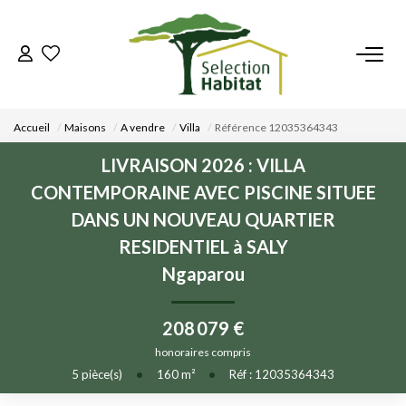
ACCUEIL
Accueil
Maisons
A vendre
Villa
Référence 12035364343
NOS BIENS
LIVRAISON 2026 : VILLA
CONTEMPORAINE AVEC PISCINE SITUEE
VENDRE UN BIEN
DANS UN NOUVEAU QUARTIER
RESIDENTIEL à SALY
DÉPOSEZ VOTRE RECHERCHE
Ngaparou
NOUS REJOINDRE
208 079 €
honoraires compris
CONTACT
5
pièce(s)
•
160
m²
•
Réf : 12035364343
EN