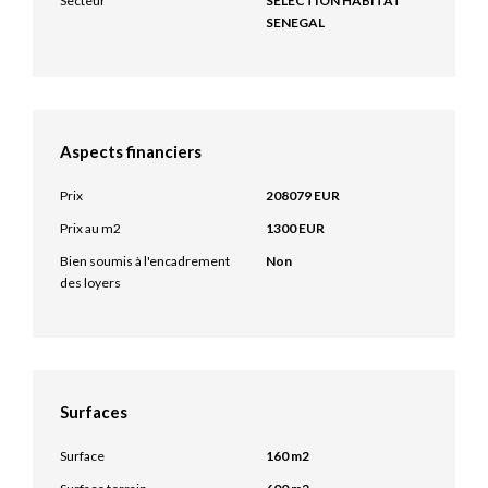
Secteur
SELECTION HABITAT
SENEGAL
Aspects financiers
Prix
208079 EUR
Prix au m2
1300 EUR
Bien soumis à l'encadrement
Non
des loyers
Surfaces
Surface
160 m2