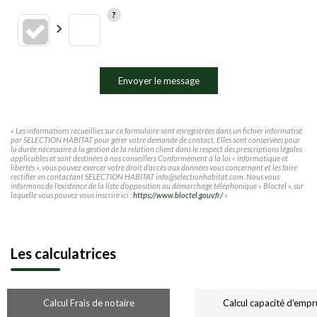
Envoyer le message
« Les informations recueillies sur ce formulaire sont enregistrées dans un fichier informatisé
par SELECTION HABITAT pour gérer votre demande de contact. Elles sont conservées pour
la durée nécessaire à la gestion de la relation client dans le respect des prescriptions légales
applicables et sont destinées à nos conseillers Conformément à la loi « informatique et
libertés », vous pouvez exercer votre droit d'accès aux données vous concernant et les faire
rectifier en contactant SELECTION HABITAT info@selectionhabitat.com. Nous vous
informons de l'existence de la liste d'opposition au démarchage téléphonique « Bloctel », sur
laquelle vous pouvez vous inscrire ici :
https://www.bloctel.gouv.fr/
»
Les calculatrices
Calcul Frais de notaire
Calcul capacité d'empr