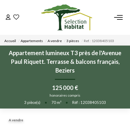
ACCUEIL
Accueil
Appartements
A vendre
3 pièces
Ref. : 12038405103
NOS BIENS
Appartement lumineux T3 près de l'Avenue
Paul Riquett. Terrasse & balcons français,
VENDRE UN BIEN
Beziers
DÉPOSEZ VOTRE RECHERCHE
125 000 €
honoraires compris
NOUS REJOINDRE
3
pièce(s)
•
70
m²
•
Réf : 12038405103
CONTACT
A vendre
EN