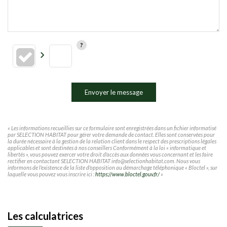
Envoyer le message
« Les informations recueillies sur ce formulaire sont enregistrées dans un fichier informatisé
par SELECTION HABITAT pour gérer votre demande de contact. Elles sont conservées pour
la durée nécessaire à la gestion de la relation client dans le respect des prescriptions légales
applicables et sont destinées à nos conseillers Conformément à la loi « informatique et
libertés », vous pouvez exercer votre droit d'accès aux données vous concernant et les faire
rectifier en contactant SELECTION HABITAT info@selectionhabitat.com. Nous vous
informons de l'existence de la liste d'opposition au démarchage téléphonique « Bloctel », sur
laquelle vous pouvez vous inscrire ici :
https://www.bloctel.gouv.fr/
»
Les calculatrices