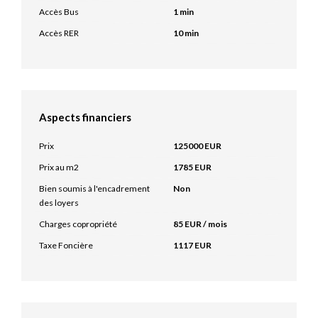
Accès Bus
1 min
Accès RER
10 min
Aspects financiers
Prix
125000 EUR
Prix au m2
1785 EUR
Bien soumis à l'encadrement
Non
des loyers
Charges copropriété
85 EUR / mois
Taxe Foncière
1117 EUR