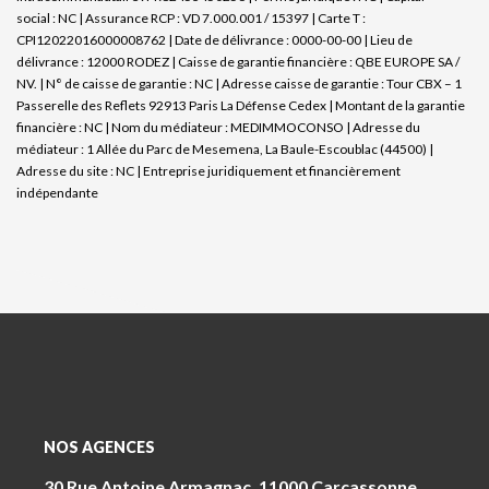
social : NC | Assurance RCP : VD 7.000.001 / 15397 |
Carte T :
CPI12022016000008762 | Date de délivrance : 0000-00-00 | Lieu de
délivrance : 12000 RODEZ | Caisse de garantie financière : QBE EUROPE SA /
NV. | N° de caisse de garantie : NC | Adresse caisse de garantie : Tour CBX – 1
Passerelle des Reflets 92913 Paris La Défense Cedex | Montant de la garantie
financière : NC | Nom du médiateur : MEDIMMOCONSO | Adresse du
médiateur : 1 Allée du Parc de Mesemena, La Baule-Escoublac (44500) |
Adresse du site : NC |
Entreprise juridiquement et financièrement
indépendante
NOS AGENCES
30 Rue Antoine Armagnac, 11000 Carcassonne