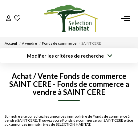
ACCUEIL
Accueil
A vendre
Fonds de commerce
SAINT CERE
NOS BIENS
Modifier les critères de recherche
Type de
Localisation
Acheter
Saisissez la ville
transaction
VENDRE UN BIEN
Achat / Vente Fonds de commerce
Rayon
Surface min
Budget max
SAINT CERE - Fonds de commerce a
DÉPOSEZ VOTRE RECHERCHE
vendre à SAINT CERE
Créer une
Plus de critères
alerte
NOUS REJOINDRE
Sur notre site consultez les annonces immobilière de Fonds de commerce à
vendre SAINT CERE. Trouvez votre Fonds de commerce sur SAINT CERE grâce
CONTACT
aux annonces immobilières de SELECTION HABITAT.
EN