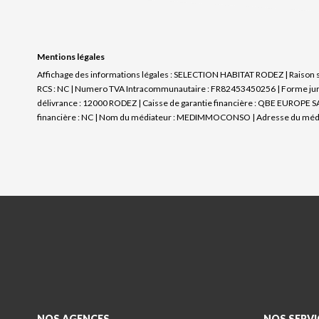
Mentions légales
Affichage des informations légales : SELECTION HABITAT RODEZ | Raison soc
RCS : NC | Numero TVA Intracommunautaire : FR82453450256 | Forme juridiq
délivrance : 12000 RODEZ | Caisse de garantie financière : QBE EUROPE SA /
financière : NC | Nom du médiateur : MEDIMMOCONSO | Adresse du médiate
NOS AGENCES
NOS SERVI