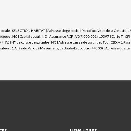
iale : SELECTION HABITAT | Adresse siège social : Parc d'activités de la Gineste, 1
ue : NC | Capital social : NC | Assurance RCP : VD 7.000.001 / 15397 |
Carte T : CP
 NV. | N° de caisse de garantie : NC | Adresse caisse de garantie : Tour CBX – 1 Pas
ur : 1 Allée du Parc de Mesemena, La Baule-Escoublac (44500) | Adresse du site :
CES
LIENS UTILES