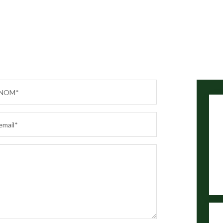
NOM*
email*