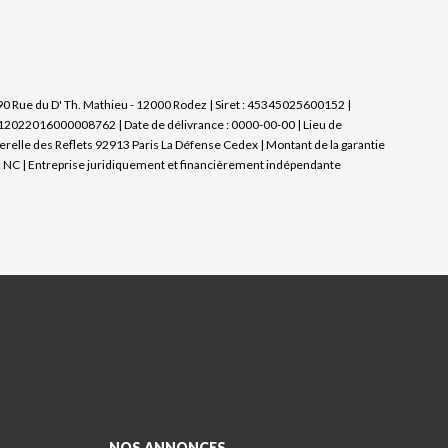
90 Rue du D' Th. Mathieu - 12000 Rodez | Siret : 45345025600152 |
I12022016000008762 | Date de délivrance : 0000-00-00 | Lieu de
serelle des Reflets 92913 Paris La Défense Cedex | Montant de la garantie
 NC |
Entreprise juridiquement et financièrement indépendante
NOS ANNONCES