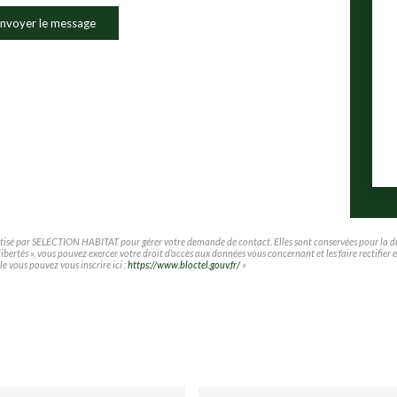
nvoyer le message
matisé par SELECTION HABITAT pour gérer votre demande de contact. Elles sont conservées pour la duré
t libertés », vous pouvez exercer votre droit d'accès aux données vous concernant et les faire rec
le vous pouvez vous inscrire ici :
https://www.bloctel.gouv.fr/
»