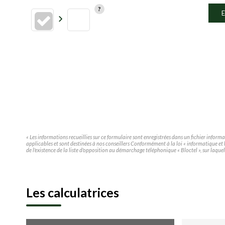
E
« Les informations recueillies sur ce formulaire sont enregistrées dans un fichier infor
applicables et sont destinées à nos conseillers Conformément à la loi « informatique e
de l'existence de la liste d'opposition au démarchage téléphonique « Bloctel », sur laquel
Les calculatrices