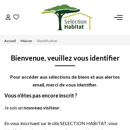
ACCUEIL
Accueil
Maison
Identification
NOS BIENS
Bienvenue, veuillez vous identifier
VENDRE UN BIEN
Pour accéder aux sélections de biens et aux alertes
DÉPOSEZ VOTRE RECHERCHE
email, merci de vous identifier.
Vous n'êtes pas encore inscrit ?
NOUS REJOINDRE
Je suis un
nouveau visiteur
.
CONTACT
En vous inscrivant sur le site SELECTION HABITAT, vous
EN