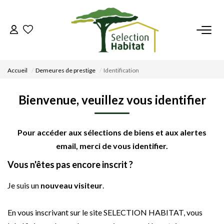
ACCUEIL
Accueil
Demeures de prestige
Identification
NOS BIENS
Bienvenue, veuillez vous identifier
VENDRE UN BIEN
Pour accéder aux sélections de biens et aux alertes
DÉPOSEZ VOTRE RECHERCHE
email, merci de vous identifier.
Vous n'êtes pas encore inscrit ?
NOUS REJOINDRE
Je suis un
nouveau visiteur
.
CONTACT
En vous inscrivant sur le site SELECTION HABITAT, vous
EN