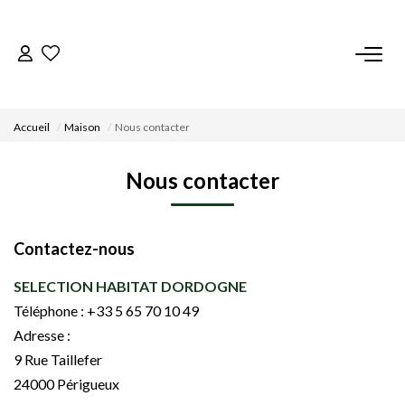
ACCUEIL
Accueil
Maison
Nous contacter
NOS BIENS
Nous contacter
VENDRE UN BIEN
Contactez-nous
DÉPOSEZ VOTRE RECHERCHE
SELECTION HABITAT DORDOGNE
NOUS REJOINDRE
Téléphone :
+33 5 65 70 10 49
Adresse :
9 Rue Taillefer
CONTACT
24000
Périgueux
EN