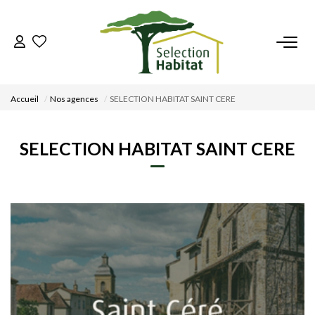
ACCUEIL
Accueil
Nos agences
SELECTION HABITAT SAINT CERE
NOS BIENS
SELECTION HABITAT SAINT CERE
VENDRE UN BIEN
DÉPOSEZ VOTRE RECHERCHE
NOUS REJOINDRE
CONTACT
EN